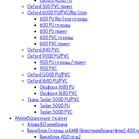
Oxford 500 PVC принт
Oxford 600D PU/PVC/Rip Stop
600 PU Rip Stop гл краш
600 PU гл краш
600 PU принт
600 PVC гл краш
600 PVC принт
Oxford 840 PVC
Oxford 900D PU/PVC
900 PU гл краш / принт
900 PVC
Oxford 1200D PU/PVC
Oxford 1680 PU/PVC
Оксфорд 1680 PU
Оксфорд 1680 PVC
Ткань Taslan 500D PU/PVC
Taslan 500D PU
Taslan 500D PVC
Мембранные ткани
Алова ВО мембрана
Виндблок Гл краш. и КМФ (флис+мембрана+флис) 400 гр
Виндблок 400 гр м2