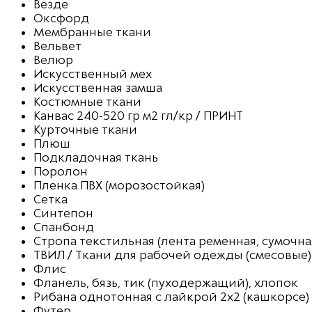
Везде
Оксфорд
Мембранные ткани
Вельвет
Велюр
Искусственный мех
Искусственная замша
Костюмные ткани
Канвас 240-520 гр м2 гл/кр / ПРИНТ
Курточные ткани
Плюш
Подкладочная ткань
Поролон
Пленка ПВХ (морозостойкая)
Сетка
Синтепон
Спанбонд
Стропа текстильная (лента ременная, сумочна
ТВИЛ / Ткани для рабочей одежды (смесовые)
Флис
Фланель, бязь, тик (пуходержащий), хлопок
Рибана однотонная с лайкрой 2х2 (кашкорсе)
Футер