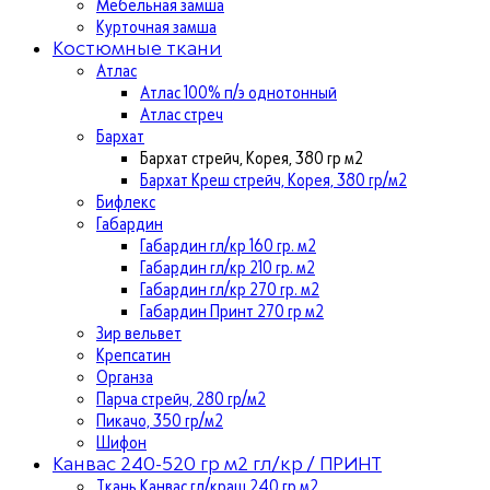
Мебельная замша
Курточная замша
Костюмные ткани
Атлас
Атлас 100% п/э однотонный
Атлас стреч
Бархат
Бархат стрейч, Корея, 380 гр м2
Бархат Креш стрейч, Корея, 380 гр/м2
Бифлекс
Габардин
Габардин гл/кр 160 гр. м2
Габардин гл/кр 210 гр. м2
Габардин гл/кр 270 гр. м2
Габардин Принт 270 гр м2
Зир вельвет
Крепсатин
Органза
Парча стрейч, 280 гр/м2
Пикачо, 350 гр/м2
Шифон
Канвас 240-520 гр м2 гл/кр / ПРИНТ
Ткань Канвас гл/краш 240 гр м2