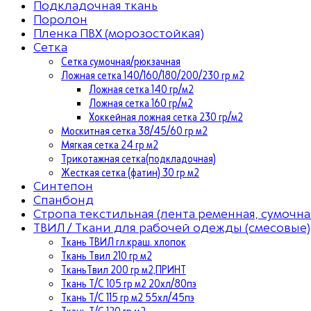
Подкладочная ткань
Поролон
Пленка ПВХ (морозостойкая)
Сетка
Сетка сумочная/рюкзачная
Ложная сетка 140/160/180/200/230 гр м2
Ложная сетка 140 гр/м2
Ложная сетка 160 гр/м2
Хоккейная ложная сетка 230 гр/м2
Москитная сетка 38/45/60 гр м2
Мягкая сетка 24 гр м2
Трикотажная сетка(подкладочная)
Жесткая сетка (фатин) 30 гр м2
Синтепон
Спанбонд
Стропа текстильная (лента ременная, сумочна
ТВИЛ / Ткани для рабочей одежды (смесовые)
Ткань ТВИЛ гл.краш. хлопок
Ткань Твил 210 гр м2
ТканьТвил 200 гр м2,ПРИНТ
Ткань Т/C 105 гр м2 20хл/80пэ
Ткань Т/C 115 гр м2 55хл/45пэ
Ткань Т/C 120 гр м2