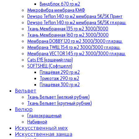
Виндблок 670 гр м2
Микрофибра мембрана КМФ
Dewspo Teflon 140 гр м2 мембрана 5К/5К Принт
Dewspo Teflon 140 гр м2 мембрана 5К/5К гл.краш.
Ткань Мембранная 135 гр м2 3000/3000
Ткань Мембранная 160 гр м2 3000/3000
Мембрана DOBBY 120 гр м2 3000/3000 гл.краш.
Мембрана TWILL 154 гр м2 3000/3000 гл.краш.
Мембрана VECTOR 145 гр м2 3000/3000 гл.краш.
Cats EYE (кошачий глаз)
SOFTSHELL (Софтшелл)
Плащёвая 290 гр м2
Трикотаж 290 гр м2
Плащёвая 300 гр м2
Вельвет
Ткань Вельвет (мелкий рубчик)
Ткань Вельвет (крупный рубчик)
Велюр
Гладкокрашеный
Набивной
Искусственный мех
Искусственная замша