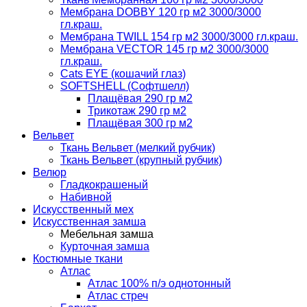
Мембрана DOBBY 120 гр м2 3000/3000
гл.краш.
Мембрана TWILL 154 гр м2 3000/3000 гл.краш.
Мембрана VECTOR 145 гр м2 3000/3000
гл.краш.
Cats EYE (кошачий глаз)
SOFTSHELL (Софтшелл)
Плащёвая 290 гр м2
Трикотаж 290 гр м2
Плащёвая 300 гр м2
Вельвет
Ткань Вельвет (мелкий рубчик)
Ткань Вельвет (крупный рубчик)
Велюр
Гладкокрашеный
Набивной
Искусственный мех
Искусственная замша
Мебельная замша
Курточная замша
Костюмные ткани
Атлас
Атлас 100% п/э однотонный
Атлас стреч