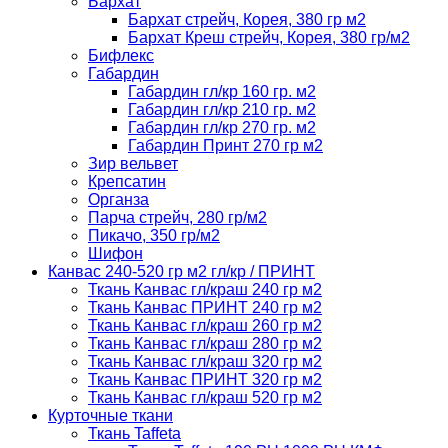
Бархат
Бархат стрейч, Корея, 380 гр м2
Бархат Креш стрейч, Корея, 380 гр/м2
Бифлекс
Габардин
Габардин гл/кр 160 гр. м2
Габардин гл/кр 210 гр. м2
Габардин гл/кр 270 гр. м2
Габардин Принт 270 гр м2
Зир вельвет
Крепсатин
Органза
Парча стрейч, 280 гр/м2
Пикачо, 350 гр/м2
Шифон
Канвас 240-520 гр м2 гл/кр / ПРИНТ
Ткань Канвас гл/краш 240 гр м2
Ткань Канвас ПРИНТ 240 гр м2
Ткань Канвас гл/краш 260 гр м2
Ткань Канвас гл/краш 280 гр м2
Ткань Канвас гл/краш 320 гр м2
Ткань Канвас ПРИНТ 320 гр м2
Ткань Канвас гл/краш 520 гр м2
Курточные ткани
Ткань Taffeta