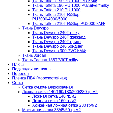
Ткань Taffeta 190 PU 1000 PU КМФ
Ткань Taffeta 190 PU 1000 PU/Silver/milky
Ткань Taffeta 210 PU 1000
Ткань Taffeta 210Т R/Stop
PU3000/4000/5000
Ткань Taffeta 210Т R/Stop PU3000 КМФ
Ткань Dewspo
Ткань Dewspo 240Т milky
Ткань Dewspo 240T жаккард
Ткань Dewspo 240Т принт
Ткань Dewspo 240 бондинг
Ткань Dewspo 300 PVC КМФ
Ткань Jordan
Ткань Таслан 185T/330T milky
Плюш
Подкладочная ткань
Поролон
Пленка ПВХ (морозостойкая)
Сетка
Сетка сумочная/рюкзачная
Ложная сетка 140/160/180/200/230 гр м2
Ложная сетка 140 гр/м2
Ложная сетка 160 гр/м2
Хоккейная ложная сетка 230 гр/м2
Москитная сетка 38/45/60 гр м2