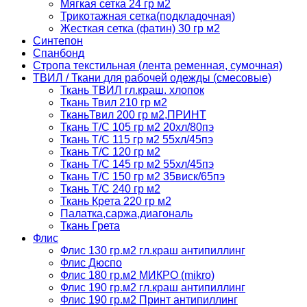
Мягкая сетка 24 гр м2
Трикотажная сетка(подкладочная)
Жесткая сетка (фатин) 30 гр м2
Синтепон
Спанбонд
Стропа текстильная (лента ременная, сумочная)
ТВИЛ / Ткани для рабочей одежды (смесовые)
Ткань ТВИЛ гл.краш. хлопок
Ткань Твил 210 гр м2
ТканьТвил 200 гр м2,ПРИНТ
Ткань Т/C 105 гр м2 20хл/80пэ
Ткань Т/C 115 гр м2 55хл/45пэ
Ткань Т/C 120 гр м2
Ткань Т/C 145 гр м2 55хл/45пэ
Ткань Т/C 150 гр м2 35виск/65пэ
Ткань Т/C 240 гр м2
Ткань Крета 220 гр м2
Палатка,саржа,диагональ
Ткань Грета
Флис
Флис 130 гр.м2 гл.краш антипиллинг
Флис Дюспо
Флис 180 гр.м2 МИКРО (mikro)
Флис 190 гр.м2 гл.краш антипиллинг
Флис 190 гр.м2 Принт антипиллинг