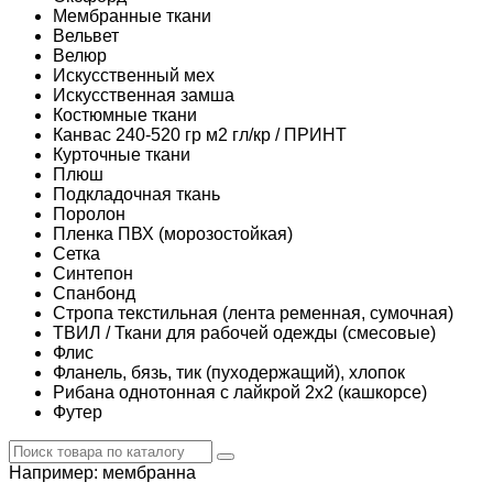
Мембранные ткани
Вельвет
Велюр
Искусственный мех
Искусственная замша
Костюмные ткани
Канвас 240-520 гр м2 гл/кр / ПРИНТ
Курточные ткани
Плюш
Подкладочная ткань
Поролон
Пленка ПВХ (морозостойкая)
Сетка
Синтепон
Спанбонд
Стропа текстильная (лента ременная, сумочная)
ТВИЛ / Ткани для рабочей одежды (смесовые)
Флис
Фланель, бязь, тик (пуходержащий), хлопок
Рибана однотонная с лайкрой 2х2 (кашкорсе)
Футер
Например:
мембранна