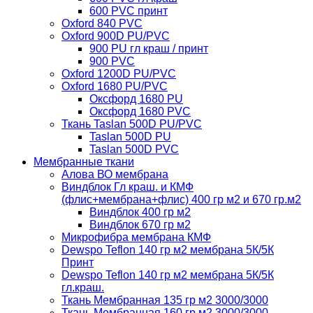
600 PVC принт
Oxford 840 PVC
Oxford 900D PU/PVC
900 PU гл краш / принт
900 PVC
Oxford 1200D PU/PVC
Oxford 1680 PU/PVC
Оксфорд 1680 PU
Оксфорд 1680 PVC
Ткань Taslan 500D PU/PVC
Taslan 500D PU
Taslan 500D PVC
Мембранные ткани
Алова ВО мембрана
Виндблок Гл краш. и КМФ
(флис+мембрана+флис) 400 гр м2 и 670 гр.м2
Виндблок 400 гр м2
Виндблок 670 гр м2
Микрофибра мембрана КМФ
Dewspo Teflon 140 гр м2 мембрана 5К/5К
Принт
Dewspo Teflon 140 гр м2 мембрана 5К/5К
гл.краш.
Ткань Мембранная 135 гр м2 3000/3000
Ткань Мембранная 160 гр м2 3000/3000