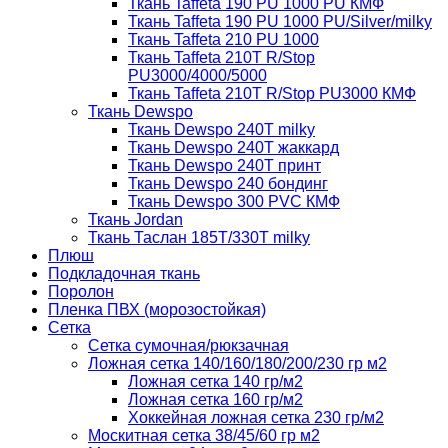
Ткань Taffeta 190 PU 1000 PU КМФ
Ткань Taffeta 190 PU 1000 PU/Silver/milky
Ткань Taffeta 210 PU 1000
Ткань Taffeta 210Т R/Stop
PU3000/4000/5000
Ткань Taffeta 210Т R/Stop PU3000 КМФ
Ткань Dewspo
Ткань Dewspo 240Т milky
Ткань Dewspo 240T жаккард
Ткань Dewspo 240Т принт
Ткань Dewspo 240 бондинг
Ткань Dewspo 300 PVC КМФ
Ткань Jordan
Ткань Таслан 185T/330T milky
Плюш
Подкладочная ткань
Поролон
Пленка ПВХ (морозостойкая)
Сетка
Сетка сумочная/рюкзачная
Ложная сетка 140/160/180/200/230 гр м2
Ложная сетка 140 гр/м2
Ложная сетка 160 гр/м2
Хоккейная ложная сетка 230 гр/м2
Москитная сетка 38/45/60 гр м2