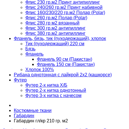
Флис 230 гр.м2 Принт антипиллинг
Флис 240/260 гр.м2 Принт набивной
Флис 160/230/220 гр.м2 Полар (Polar)
Флис 260 гр.м2 Полар (Polar)
Флис 280 гр м2 вязанный
Флис 300 гр.м2 антипиллинг
Флис 380 гр.м2 антипиллинг
Фланель, бязь, тик (пуходержащий), хлопок
Тик (пуходержащий) 220 см
Бязь
Фланель
Фланель 90 см (Пакистан)
Фланель 150 см (Пакистан)
Хлопок 100%
Рибана однотонная с лайкрой 2х2 (кашкорсе)
Футер
Футер 2-х нитка Х/Б
Футер 2-х нитка однотонный
Футер 3-х нитка с начесом
Костюмные ткани
Габардин
Габардин гл/кр 210 гр. м2