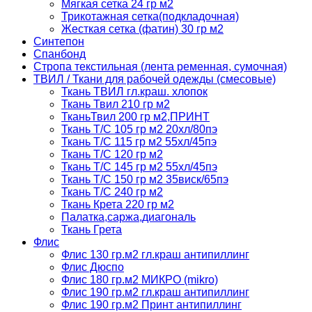
Мягкая сетка 24 гр м2
Трикотажная сетка(подкладочная)
Жесткая сетка (фатин) 30 гр м2
Синтепон
Спанбонд
Стропа текстильная (лента ременная, сумочная)
ТВИЛ / Ткани для рабочей одежды (смесовые)
Ткань ТВИЛ гл.краш. хлопок
Ткань Твил 210 гр м2
ТканьТвил 200 гр м2,ПРИНТ
Ткань Т/C 105 гр м2 20хл/80пэ
Ткань Т/C 115 гр м2 55хл/45пэ
Ткань Т/C 120 гр м2
Ткань Т/C 145 гр м2 55хл/45пэ
Ткань Т/C 150 гр м2 35виск/65пэ
Ткань Т/C 240 гр м2
Ткань Крета 220 гр м2
Палатка,саржа,диагональ
Ткань Грета
Флис
Флис 130 гр.м2 гл.краш антипиллинг
Флис Дюспо
Флис 180 гр.м2 МИКРО (mikro)
Флис 190 гр.м2 гл.краш антипиллинг
Флис 190 гр.м2 Принт антипиллинг