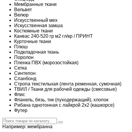
Мембранные ткани
Вельвет
Велюр
Искусственный мех
Искусственная замша
Костюмные ткани
Канвас 240-520 гр м2 гл/кр / ПРИНТ
Курточные ткани
Плюш
Подкладочная ткань
Поролон
Пленка ПВХ (морозостойкая)
Сетка
Синтепон
Спанбонд
Стропа текстильная (лента ременная, сумочная)
ТВИЛ / Ткани для рабочей одежды (смесовые)
Флис
Фланель, бязь, тик (пуходержащий), хлопок
Рибана однотонная с лайкрой 2х2 (кашкорсе)
Футер
Например:
мембранна