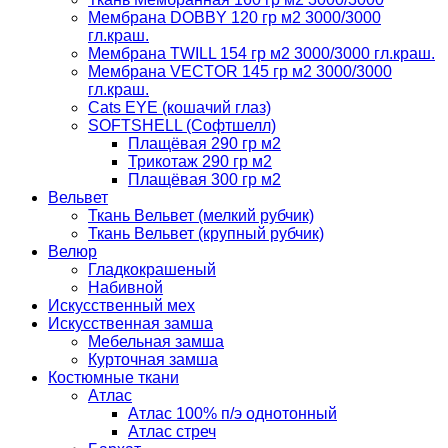
Мембрана DOBBY 120 гр м2 3000/3000
гл.краш.
Мембрана TWILL 154 гр м2 3000/3000 гл.краш.
Мембрана VECTOR 145 гр м2 3000/3000
гл.краш.
Cats EYE (кошачий глаз)
SOFTSHELL (Софтшелл)
Плащёвая 290 гр м2
Трикотаж 290 гр м2
Плащёвая 300 гр м2
Вельвет
Ткань Вельвет (мелкий рубчик)
Ткань Вельвет (крупный рубчик)
Велюр
Гладкокрашеный
Набивной
Искусственный мех
Искусственная замша
Мебельная замша
Курточная замша
Костюмные ткани
Атлас
Атлас 100% п/э однотонный
Атлас стреч