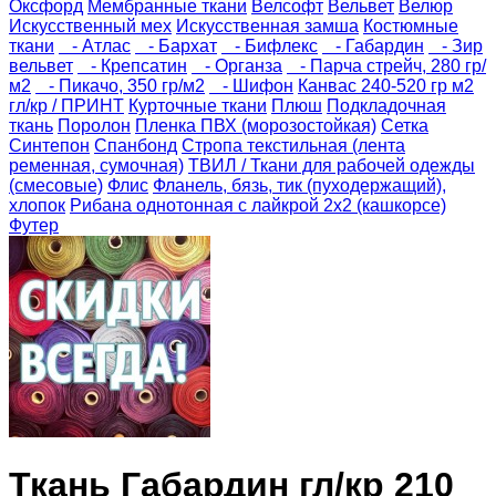
Оксфорд
Мембранные ткани
Велсофт
Вельвет
Велюр
Искусственный мех
Искусственная замша
Костюмные
ткани
- Атлас
- Бархат
- Бифлекс
- Габардин
- Зир
вельвет
- Крепсатин
- Органза
- Парча стрейч, 280 гр/
м2
- Пикачо, 350 гр/м2
- Шифон
Канвас 240-520 гр м2
гл/кр / ПРИНТ
Курточные ткани
Плюш
Подкладочная
ткань
Поролон
Пленка ПВХ (морозостойкая)
Сетка
Синтепон
Спанбонд
Стропа текстильная (лента
ременная, сумочная)
ТВИЛ / Ткани для рабочей одежды
(смесовые)
Флис
Фланель, бязь, тик (пуходержащий),
хлопок
Рибана однотонная с лайкрой 2х2 (кашкорсе)
Футер
Ткань Габардин гл/кр 210