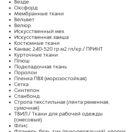
Везде
Оксфорд
Мембранные ткани
Вельвет
Велюр
Искусственный мех
Искусственная замша
Костюмные ткани
Канвас 240-520 гр м2 гл/кр / ПРИНТ
Курточные ткани
Плюш
Подкладочная ткань
Поролон
Пленка ПВХ (морозостойкая)
Сетка
Синтепон
Спанбонд
Стропа текстильная (лента ременная,
сумочная)
ТВИЛ / Ткани для рабочей одежды
(смесовые)
Флис
Фланель, бязь, тик (пуходержащий), хлопок