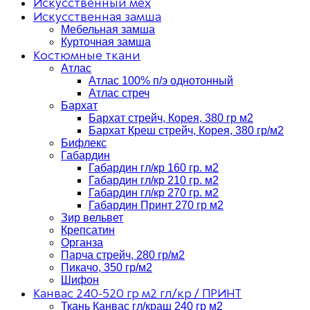
Искусственный мех
Искусственная замша
Мебельная замша
Курточная замша
Костюмные ткани
Атлас
Атлас 100% п/э однотонный
Атлас стреч
Бархат
Бархат стрейч, Корея, 380 гр м2
Бархат Креш стрейч, Корея, 380 гр/м2
Бифлекс
Габардин
Габардин гл/кр 160 гр. м2
Габардин гл/кр 210 гр. м2
Габардин гл/кр 270 гр. м2
Габардин Принт 270 гр м2
Зир вельвет
Крепсатин
Органза
Парча стрейч, 280 гр/м2
Пикачо, 350 гр/м2
Шифон
Канвас 240-520 гр м2 гл/кр / ПРИНТ
Ткань Канвас гл/краш 240 гр м2