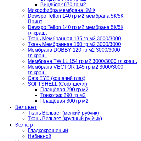
Виндблок 670 гр м2
Микрофибра мембрана КМФ
Dewspo Teflon 140 гр м2 мембрана 5К/5К
Принт
Dewspo Teflon 140 гр м2 мембрана 5К/5К
гл.краш.
Ткань Мембранная 135 гр м2 3000/3000
Ткань Мембранная 160 гр м2 3000/3000
Мембрана DOBBY 120 гр м2 3000/3000
гл.краш.
Мембрана TWILL 154 гр м2 3000/3000 гл.краш.
Мембрана VECTOR 145 гр м2 3000/3000
гл.краш.
Cats EYE (кошачий глаз)
SOFTSHELL (Софтшелл)
Плащёвая 290 гр м2
Трикотаж 290 гр м2
Плащёвая 300 гр м2
Вельвет
Ткань Вельвет (мелкий рубчик)
Ткань Вельвет (крупный рубчик)
Велюр
Гладкокрашеный
Набивной