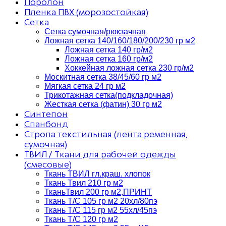
Поролон
Пленка ПВХ (морозостойкая)
Сетка
Сетка сумочная/рюкзачная
Ложная сетка 140/160/180/200/230 гр м2
Ложная сетка 140 гр/м2
Ложная сетка 160 гр/м2
Хоккейная ложная сетка 230 гр/м2
Москитная сетка 38/45/60 гр м2
Мягкая сетка 24 гр м2
Трикотажная сетка(подкладочная)
Жесткая сетка (фатин) 30 гр м2
Синтепон
Спанбонд
Стропа текстильная (лента ременная,
сумочная)
ТВИЛ / Ткани для рабочей одежды
(смесовые)
Ткань ТВИЛ гл.краш. хлопок
Ткань Твил 210 гр м2
ТканьТвил 200 гр м2,ПРИНТ
Ткань Т/C 105 гр м2 20хл/80пэ
Ткань Т/C 115 гр м2 55хл/45пэ
Ткань Т/C 120 гр м2