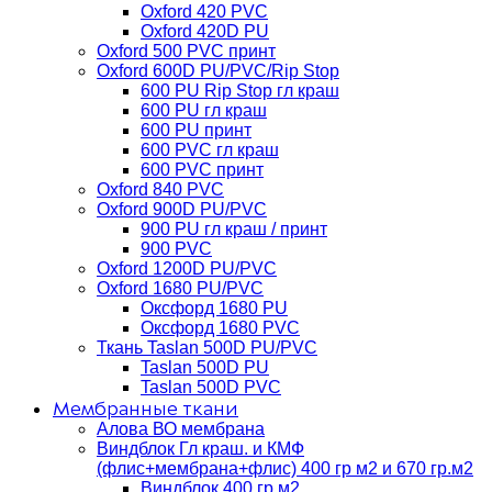
Oxford 420 PVC
Oxford 420D PU
Oxford 500 PVC принт
Oxford 600D PU/PVC/Rip Stop
600 PU Rip Stop гл краш
600 PU гл краш
600 PU принт
600 PVC гл краш
600 PVC принт
Oxford 840 PVC
Oxford 900D PU/PVC
900 PU гл краш / принт
900 PVC
Oxford 1200D PU/PVC
Oxford 1680 PU/PVC
Оксфорд 1680 PU
Оксфорд 1680 PVC
Ткань Taslan 500D PU/PVC
Taslan 500D PU
Taslan 500D PVC
Мембранные ткани
Алова ВО мембрана
Виндблок Гл краш. и КМФ
(флис+мембрана+флис) 400 гр м2 и 670 гр.м2
Виндблок 400 гр м2