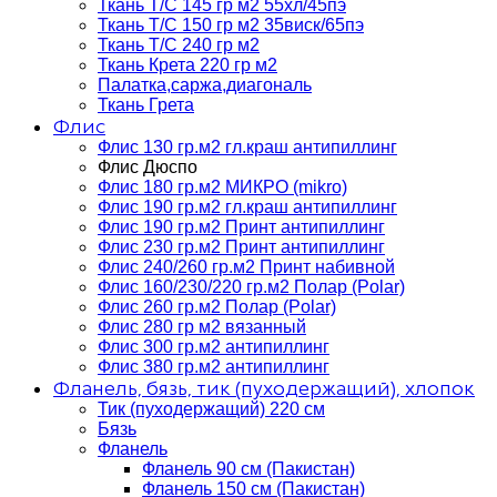
Ткань Т/C 145 гр м2 55хл/45пэ
Ткань Т/C 150 гр м2 35виск/65пэ
Ткань Т/C 240 гр м2
Ткань Крета 220 гр м2
Палатка,саржа,диагональ
Ткань Грета
Флис
Флис 130 гр.м2 гл.краш антипиллинг
Флис Дюспо
Флис 180 гр.м2 МИКРО (mikro)
Флис 190 гр.м2 гл.краш антипиллинг
Флис 190 гр.м2 Принт антипиллинг
Флис 230 гр.м2 Принт антипиллинг
Флис 240/260 гр.м2 Принт набивной
Флис 160/230/220 гр.м2 Полар (Polar)
Флис 260 гр.м2 Полар (Polar)
Флис 280 гр м2 вязанный
Флис 300 гр.м2 антипиллинг
Флис 380 гр.м2 антипиллинг
Фланель, бязь, тик (пуходержащий), хлопок
Тик (пуходержащий) 220 см
Бязь
Фланель
Фланель 90 см (Пакистан)
Фланель 150 см (Пакистан)