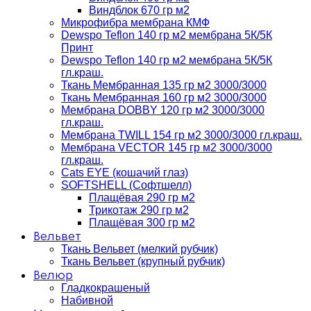
Виндблок 670 гр м2
Микрофибра мембрана КМФ
Dewspo Teflon 140 гр м2 мембрана 5К/5К
Принт
Dewspo Teflon 140 гр м2 мембрана 5К/5К
гл.краш.
Ткань Мембранная 135 гр м2 3000/3000
Ткань Мембранная 160 гр м2 3000/3000
Мембрана DOBBY 120 гр м2 3000/3000
гл.краш.
Мембрана TWILL 154 гр м2 3000/3000 гл.краш.
Мембрана VECTOR 145 гр м2 3000/3000
гл.краш.
Cats EYE (кошачий глаз)
SOFTSHELL (Софтшелл)
Плащёвая 290 гр м2
Трикотаж 290 гр м2
Плащёвая 300 гр м2
Вельвет
Ткань Вельвет (мелкий рубчик)
Ткань Вельвет (крупный рубчик)
Велюр
Гладкокрашеный
Набивной