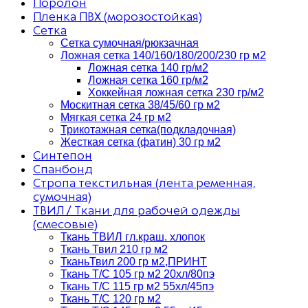
Поролон
Пленка ПВХ (морозостойкая)
Сетка
Сетка сумочная/рюкзачная
Ложная сетка 140/160/180/200/230 гр м2
Ложная сетка 140 гр/м2
Ложная сетка 160 гр/м2
Хоккейная ложная сетка 230 гр/м2
Москитная сетка 38/45/60 гр м2
Мягкая сетка 24 гр м2
Трикотажная сетка(подкладочная)
Жесткая сетка (фатин) 30 гр м2
Синтепон
Спанбонд
Стропа текстильная (лента ременная,
сумочная)
ТВИЛ / Ткани для рабочей одежды
(смесовые)
Ткань ТВИЛ гл.краш. хлопок
Ткань Твил 210 гр м2
ТканьТвил 200 гр м2,ПРИНТ
Ткань Т/C 105 гр м2 20хл/80пэ
Ткань Т/C 115 гр м2 55хл/45пэ
Ткань Т/C 120 гр м2