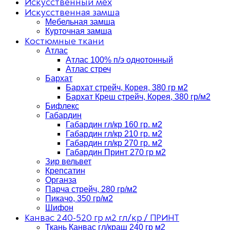
Искусственный мех
Искусственная замша
Мебельная замша
Курточная замша
Костюмные ткани
Атлас
Атлас 100% п/э однотонный
Атлас стреч
Бархат
Бархат стрейч, Корея, 380 гр м2
Бархат Креш стрейч, Корея, 380 гр/м2
Бифлекс
Габардин
Габардин гл/кр 160 гр. м2
Габардин гл/кр 210 гр. м2
Габардин гл/кр 270 гр. м2
Габардин Принт 270 гр м2
Зир вельвет
Крепсатин
Органза
Парча стрейч, 280 гр/м2
Пикачо, 350 гр/м2
Шифон
Канвас 240-520 гр м2 гл/кр / ПРИНТ
Ткань Канвас гл/краш 240 гр м2