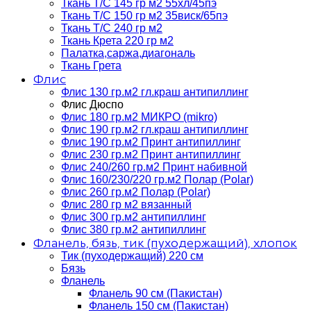
Ткань Т/C 145 гр м2 55хл/45пэ
Ткань Т/C 150 гр м2 35виск/65пэ
Ткань Т/C 240 гр м2
Ткань Крета 220 гр м2
Палатка,саржа,диагональ
Ткань Грета
Флис
Флис 130 гр.м2 гл.краш антипиллинг
Флис Дюспо
Флис 180 гр.м2 МИКРО (mikro)
Флис 190 гр.м2 гл.краш антипиллинг
Флис 190 гр.м2 Принт антипиллинг
Флис 230 гр.м2 Принт антипиллинг
Флис 240/260 гр.м2 Принт набивной
Флис 160/230/220 гр.м2 Полар (Polar)
Флис 260 гр.м2 Полар (Polar)
Флис 280 гр м2 вязанный
Флис 300 гр.м2 антипиллинг
Флис 380 гр.м2 антипиллинг
Фланель, бязь, тик (пуходержащий), хлопок
Тик (пуходержащий) 220 см
Бязь
Фланель
Фланель 90 см (Пакистан)
Фланель 150 см (Пакистан)