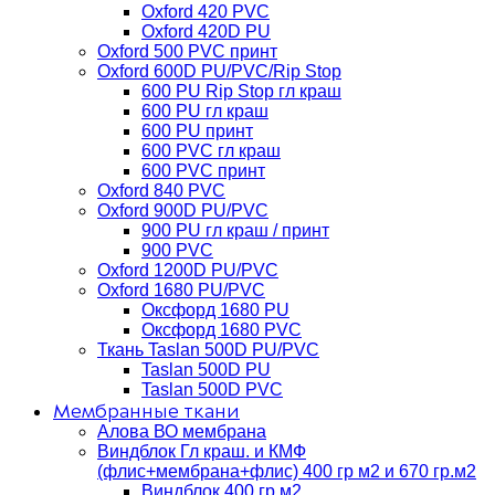
Oxford 420 PVC
Oxford 420D PU
Oxford 500 PVC принт
Oxford 600D PU/PVC/Rip Stop
600 PU Rip Stop гл краш
600 PU гл краш
600 PU принт
600 PVC гл краш
600 PVC принт
Oxford 840 PVC
Oxford 900D PU/PVC
900 PU гл краш / принт
900 PVC
Oxford 1200D PU/PVC
Oxford 1680 PU/PVC
Оксфорд 1680 PU
Оксфорд 1680 PVC
Ткань Taslan 500D PU/PVC
Taslan 500D PU
Taslan 500D PVC
Мембранные ткани
Алова ВО мембрана
Виндблок Гл краш. и КМФ
(флис+мембрана+флис) 400 гр м2 и 670 гр.м2
Виндблок 400 гр м2