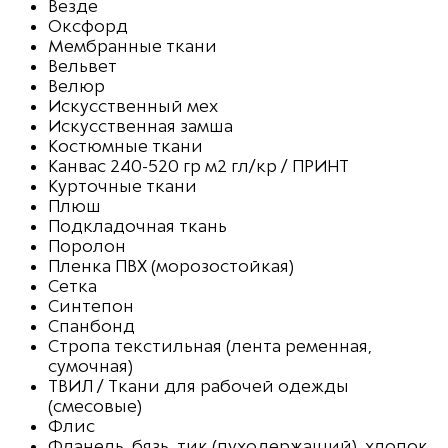
Везде
Оксфорд
Мембранные ткани
Вельвет
Велюр
Искусственный мех
Искусственная замша
Костюмные ткани
Канвас 240-520 гр м2 гл/кр / ПРИНТ
Курточные ткани
Плюш
Подкладочная ткань
Поролон
Пленка ПВХ (морозостойкая)
Сетка
Синтепон
Спанбонд
Стропа текстильная (лента ременная,
сумочная)
ТВИЛ / Ткани для рабочей одежды
(смесовые)
Флис
Фланель, бязь, тик (пуходержащий), хлопок